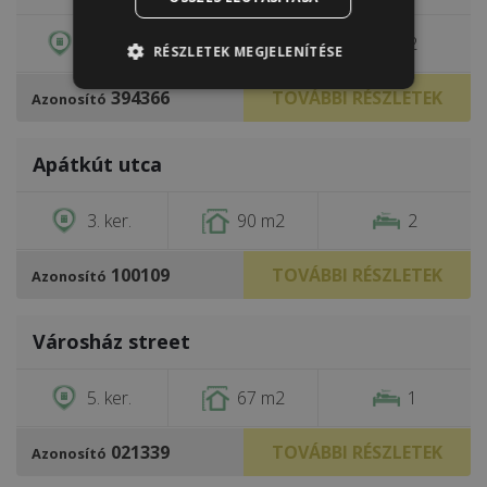
11. ker.
65 m2
2
RÉSZLETEK MEGJELENÍTÉSE
394366
TOVÁBBI RÉSZLETEK
Azonosító
/
24
Apátkút utca
€1,200
3. ker.
90 m2
2
100109
TOVÁBBI RÉSZLETEK
Azonosító
/
13
Városház street
€1,300
5. ker.
67 m2
1
021339
TOVÁBBI RÉSZLETEK
Azonosító
/
30