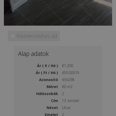
Kedvencekhez ad
Alap adatok
Ár ( € / Hó )
€1,200
Ár ( Ft / Hó )
450.000 Ft
Azonosító
454298
Méret
80 m2
Hálószobák
2
Cím
13. kerület
Nézet
Utcai
Emelet
2