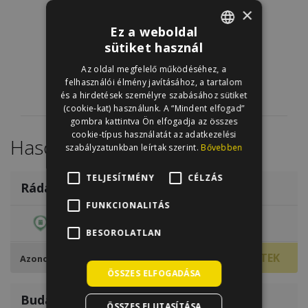
×
Ez a weboldal
sütiket használ
ENGLISH
Az oldal megfelelő működéséhez, a
HUNGARIAN
felhasználói élmény javításához, a tartalom
és a hirdetések személyre szabásához sütiket
(cookie-kat) használunk. A “Mindent elfogad”
gombra kattintva Ön elfogadja az összes
cookie-típus használatát az adatkezelési
Hasonló Lakások
szabályzatunkban leírtak szerint.
Bővebben
/
8
TELJESÍTMÉNY
CÉLZÁS
Ráday Street
€1,000
FUNKCIONALITÁS
9. ker.
70 m2
1
BESOROLATLAN
7625
TOVÁBBI RÉSZLETEK
Azonosító
ÖSSZES ELFOGADÁSA
/
13
Budapart
€1,300
ÖSSZES ELUTASÍTÁSA