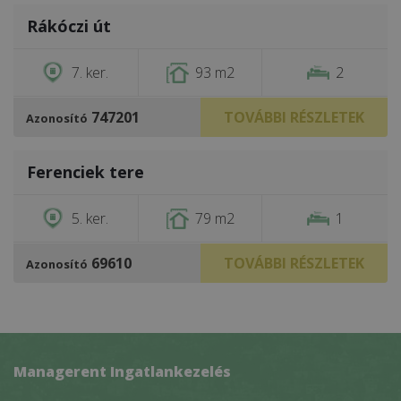
Rákóczi út
€1,250
7. ker.
93 m2
2
747201
TOVÁBBI RÉSZLETEK
Azonosító
/
13
Ferenciek tere
€1,000
5. ker.
79 m2
1
69610
TOVÁBBI RÉSZLETEK
Azonosító
Managerent Ingatlankezelés