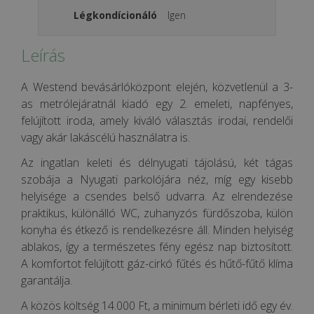
Légkondícionáló
Igen
Leírás
A Westend bevásárlóközpont elején, közvetlenül a 3-
as metrólejáratnál kiadó egy 2. emeleti, napfényes,
felújított iroda, amely kiváló választás irodai, rendelői
vagy akár lakáscélú használatra is.
Az ingatlan keleti és délnyugati tájolású, két tágas
szobája a Nyugati parkolójára néz, míg egy kisebb
helyisége a csendes belső udvarra. Az elrendezése
praktikus, különálló WC, zuhanyzós fürdőszoba, külön
konyha és étkező is rendelkezésre áll. Minden helyiség
ablakos, így a természetes fény egész nap biztosított.
A komfortot felújított gáz-cirkó fűtés és hűtő-fűtő klíma
garantálja.
A közös költség 14.000 Ft, a minimum bérleti idő egy év.