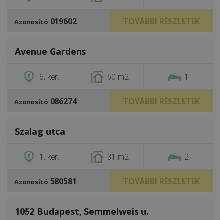
019602
TOVÁBBI RÉSZLETEK
Azonosító
/
19
Avenue Gardens
€1,600
6. ker.
60 m2
1
086274
TOVÁBBI RÉSZLETEK
Azonosító
/
6
Szalag utca
€1,750
1. ker.
81 m2
2
580581
TOVÁBBI RÉSZLETEK
Azonosító
/
17
1052 Budapest, Semmelweis u.
€1,850