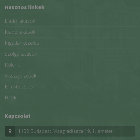
Hasznos linkek
Eladó lakások
Kiadó lakások
Ingatlankezelés
Szolgáltatások
Rólunk
Visszajelzések
Értékbecslés
Hírek
Kapcsolat
1132 Budapest, Visegrádi utca 19, 1. emelet