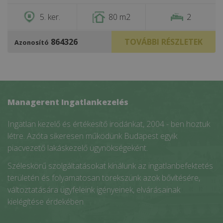
5. ker.
80 m2
2
864326
TOVÁBBI RÉSZLETEK
Azonosító
Managerent Ingatlankezelés
Ingatlan kezelő és értékesítő irodánkat, 2004 - ben hoztuk
létre. Azóta sikeresen működünk Budapest egyik
piacvezető lakáskezelő ügynökségeként.
Széleskörű szolgáltatásokat kínálunk az ingatlanbefektetés
területén és folyamatosan törekszünk azok bővítésére,
változtatására ügyfeleink igényeinek, elvárásainak
kielégítése érdekében