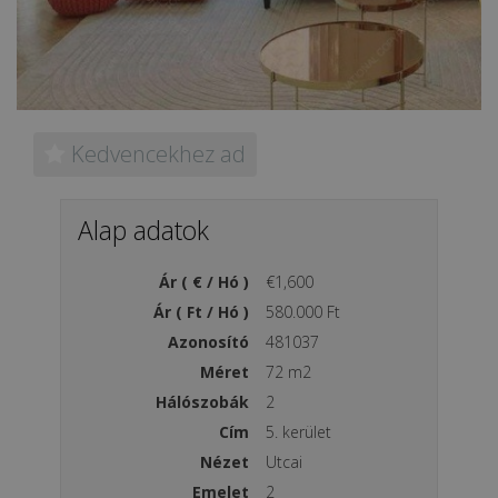
Kedvencekhez ad
Alap adatok
Ár ( € / Hó )
€1,600
Ár ( Ft / Hó )
580.000 Ft
Azonosító
481037
Méret
72 m2
Hálószobák
2
Cím
5. kerület
Nézet
Utcai
Emelet
2