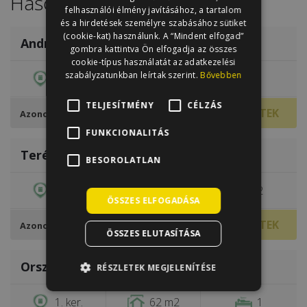
Hasonló Lakások
HUNGARIAN
felhasználói élmény javításához, a tartalom
/
31
és a hirdetések személyre szabásához sütiket
(cookie-kat) használunk. A “Mindent elfogad”
Andrássy út
€1,900
gombra kattintva Ön elfogadja az összes
cookie-típus használatát az adatkezelési
szabályzatunkban leírtak szerint.
Bővebben
6. ker.
75 m2
1
TELJESÍTMÉNY
CÉLZÁS
797480
TOVÁBBI RÉSZLETEK
Azonosító
/
15
FUNKCIONALITÁS
Terézváros
€1,800
BESOROLATLAN
6. ker.
80 m2
2
ÖSSZES ELFOGADÁSA
428124
TOVÁBBI RÉSZLETEK
Azonosító
ÖSSZES ELUTASÍTÁSA
/
40
Országház utca 34
RÉSZLETEK MEGJELENÍTÉSE
€1,500
1. ker.
62 m2
1