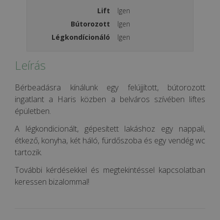
Lift
Igen
Bútorozott
Igen
Légkondícionáló
Igen
Leírás
Bérbeadásra kínálunk egy felújjított, bútorozott
ingatlant a Haris közben a belváros szívében liftes
épületben.
A légkondicionált, gépesített lakáshoz egy nappali,
étkező, konyha, két háló, fürdőszoba és egy vendég wc
tartozik.
További kérdésekkel és megtekintéssel kapcsolatban
keressen bizalommal!